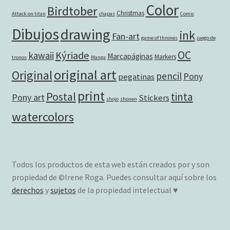
Color
Birdtober
Christmas
Attack on titan
chapas
Comic
Dibujos
drawing
ink
Fan-art
game of thrones
juego de
OC
Kýriade
kawaii
Marcapáginas
Markers
tronos
Manga
original art
Original
pencil
Pony
pegatinas
print
Postal
tinta
Pony art
Stickers
shojo
shonen
watercolors
Todos los productos de esta web están creados por y son
propiedad de ©Irene Roga. Puedes consultar aquí sobre los
derechos
y
sujetos
de la propiedad intelectual ♥