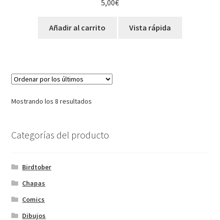
5,00
€
Añadir al carrito
Vista rápida
Ordenado
Mostrando los 8 resultados
por
los
Categorías del producto
últimos
Birdtober
Chapas
Comics
Dibujos