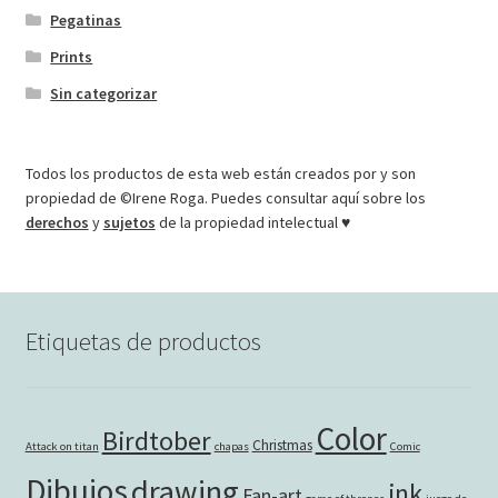
Pegatinas
Prints
Sin categorizar
Todos los productos de esta web están creados por y son
propiedad de ©Irene Roga. Puedes consultar aquí sobre los
derechos
y
sujetos
de la propiedad intelectual ♥
Etiquetas de productos
Color
Birdtober
Christmas
Attack on titan
chapas
Comic
Dibujos
drawing
ink
Fan-art