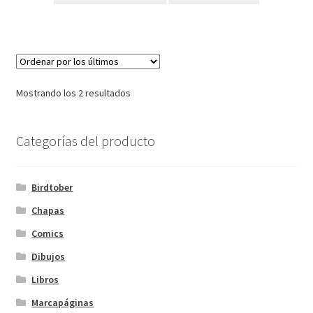
Ordenado
Mostrando los 2 resultados
por
los
Categorías del producto
últimos
Birdtober
Chapas
Comics
Dibujos
Libros
Marcapáginas