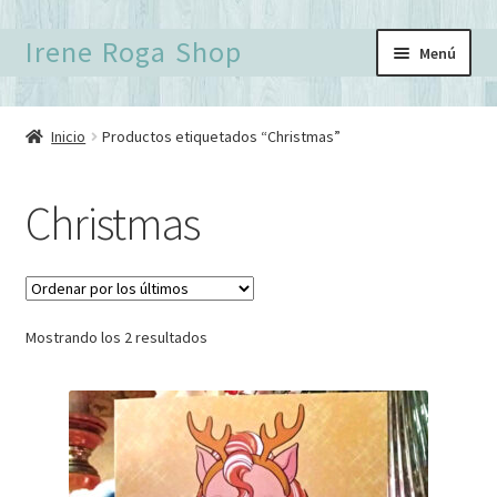
Ir
Ir
Irene Roga Shop
Menú
a
al
la
contenido
Inicio
navegación
Inicio
Productos etiquetados “Christmas”
Birdtober
Christmas
Carrito
Finalizar compra
Ordenado
Mostrando los 2 resultados
Formulario de contacto
por
los
Mi cuenta
últimos
Política de Privacidad