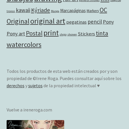
game of thrones
juego de
OC
Kýriade
kawaii
Marcapáginas
Markers
tronos
Manga
original art
Original
pencil
Pony
pegatinas
print
Postal
tinta
Pony art
Stickers
shojo
shonen
watercolors
Todos los productos de esta web están creados por y son
propiedad de ©Irene Roga. Puedes consultar aquí sobre los
derechos
y
sujetos
de la propiedad intelectual ♥
Vuelve a ireneroga.com