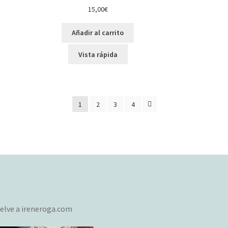
15,00
€
Añadir al carrito
Vista rápida
o
1
2
3
4
elve a ireneroga.com