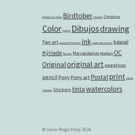
Birdtober
Christmas
Attack on titan
chapas
Color
Dibujos
drawing
Comic
ink
kawaii
Fan-art
game of thrones
juego de tronos
OC
Kýriade
Marcapáginas
Markers
Manga
original art
Original
pegatinas
print
Postal
pencil
Pony
Pony art
shojo
watercolors
tinta
Stickers
shonen
© Irene Roga Shop 2026