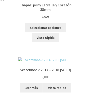
Chapas: pony Estrella y Corazón
38mm
2,00
€
Este
Seleccionar opciones
producto
tiene
Vista rápida
múltiples
variantes.
Las
opciones
se
pueden
Sketchbook: 2014 – 2018 [SOLD]
elegir
5,00
€
en
la
página
Leer más
Vista rápida
de
producto