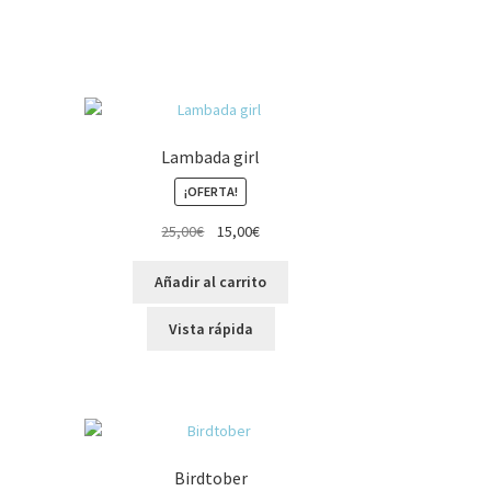
Lambada girl
¡OFERTA!
El
El
25,00
€
15,00
€
precio
precio
original
actual
Añadir al carrito
era:
es:
25,00€.
15,00€.
Vista rápida
Birdtober