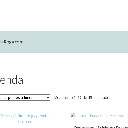
eneRoga.com
mulario de contacto
Mi cuenta
Política de Privacidad
ienda
Ordenad
Mostrando 1–12 de 45 resultados
por
los
últimos
Pegatinas / Stickers : Feath