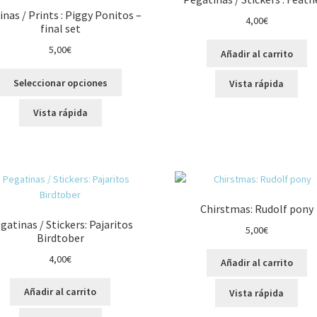
nas / Prints : Piggy Ponitos –
4,00
€
final set
5,00
€
Añadir al carrito
Este
Seleccionar opciones
Vista rápida
producto
tiene
Vista rápida
múltiples
variantes.
Las
opciones
se
pueden
Chirstmas: Rudolf pony
elegir
gatinas / Stickers: Pajaritos
5,00
€
en
Birdtober
la
4,00
€
página
Añadir al carrito
de
Añadir al carrito
Vista rápida
producto