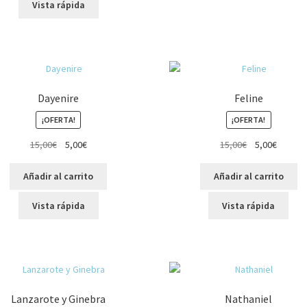
Vista rápida
Dayenire
Feline
¡OFERTA!
¡OFERTA!
El
El
El
El
15,00
€
5,00
€
15,00
€
5,00
€
precio
precio
precio
precio
original
actual
original
actual
Añadir al carrito
Añadir al carrito
era:
es:
era:
es:
15,00€.
5,00€.
15,00€.
5,00€.
Vista rápida
Vista rápida
Lanzarote y Ginebra
Nathaniel