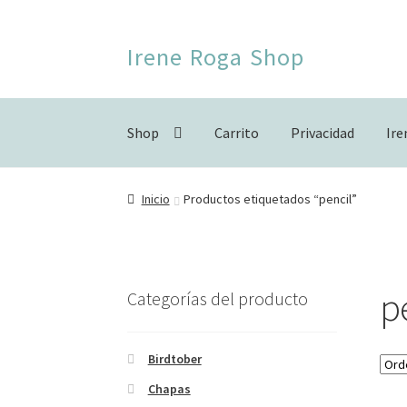
Ir
Ir
Irene Roga Shop
a
al
la
contenido
navegación
Shop
Carrito
Privacidad
Ir
Inicio
Birdtober
Carrito
Finalizar compra
For
Inicio
Productos etiquetados “pencil”
p
Categorías del producto
Birdtober
Chapas