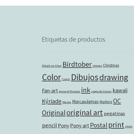
Etiquetas de productos
Birdtober
Christmas
Attack on titan
chapas
Color
Dibujos
drawing
Comic
ink
kawaii
Fan-art
game of thrones
juego de tronos
OC
Kýriade
Marcapáginas
Markers
Manga
original art
Original
pegatinas
print
Postal
pencil
Pony
Pony art
shojo