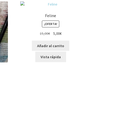
Feline
¡OFERTA!
El
El
15,00
€
5,00
€
precio
precio
original
actual
Añadir al carrito
era:
es:
15,00€.
5,00€.
Vista rápida