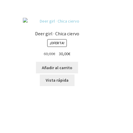
Deer girl · Chica ciervo
¡OFERTA!
El
El
60,00
€
30,00
€
precio
precio
original
actual
Añadir al carrito
era:
es:
60,00€.
30,00€.
Vista rápida