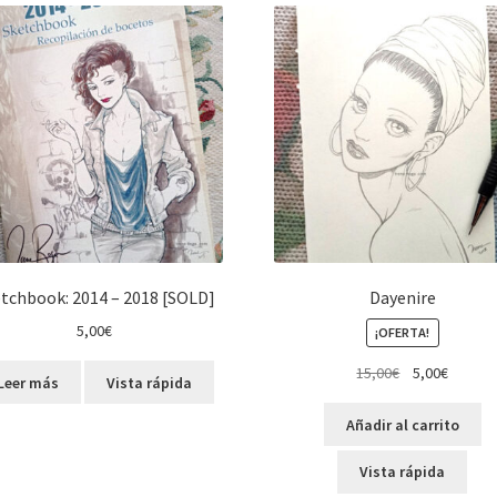
últimos
tchbook: 2014 – 2018 [SOLD]
Dayenire
5,00
€
¡OFERTA!
El
El
15,00
€
5,00
€
Leer más
Vista rápida
precio
precio
original
actual
Añadir al carrito
era:
es:
15,00€.
5,00€.
Vista rápida