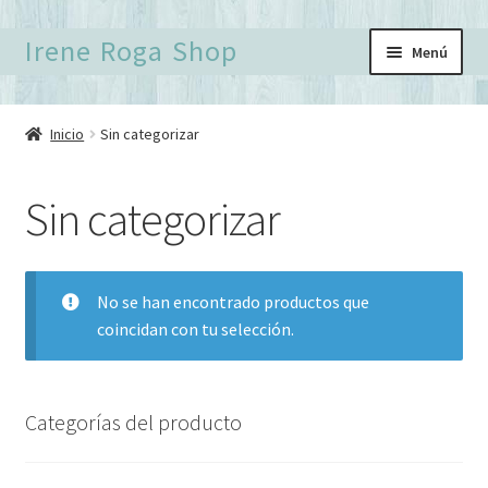
Ir
Ir
Irene Roga Shop
Menú
a
al
la
contenido
Inicio
navegación
Inicio
Sin categorizar
Birdtober
Sin categorizar
Carrito
Finalizar compra
No se han encontrado productos que
coincidan con tu selección.
Formulario de contacto
Mi cuenta
Categorías del producto
Política de Privacidad