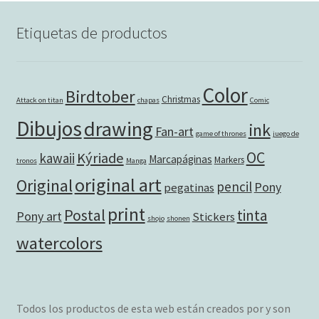
Etiquetas de productos
Color
Birdtober
Christmas
Attack on titan
chapas
Comic
Dibujos
drawing
ink
Fan-art
game of thrones
juego de
OC
Kýriade
kawaii
Marcapáginas
Markers
tronos
Manga
original art
Original
pencil
Pony
pegatinas
print
Postal
tinta
Pony art
Stickers
shojo
shonen
watercolors
Todos los productos de esta web están creados por y son