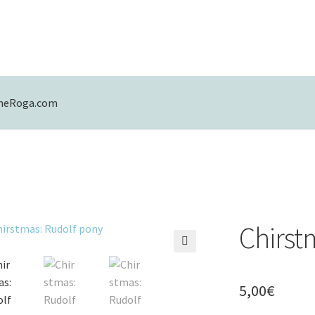
eneRoga.com
mulario de contacto
Mi cuenta
Política de Privacidad
Chirst
🔍
5,00
€