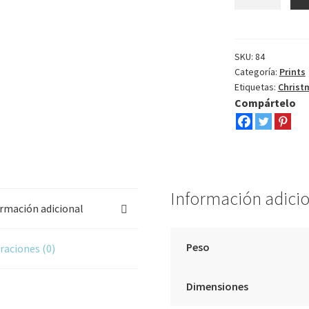
Rudolf
pony
cantidad
SKU:
84
Categoría:
Prints
Etiquetas:
Christ
Compártelo
Información adici
rmación adicional
Peso
raciones (0)
Dimensiones