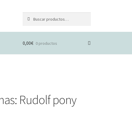
Buscar
Buscar
por:
0,00
€
0 productos
mas: Rudolf pony