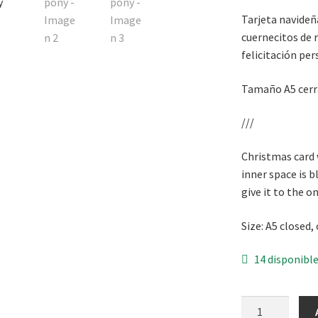
Tarjeta navideñ
cuernecitos de r
felicitación per
Tamaño A5 cerra
///
Christmas card 
inner space is b
give it to the o
Size: A5 closed,
14 disponibl
Chirstmas: