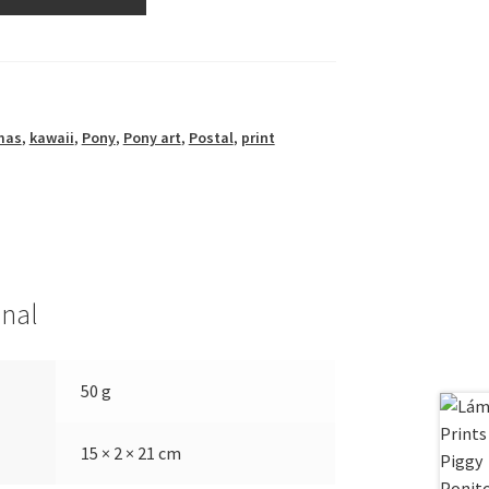
mas
,
kawaii
,
Pony
,
Pony art
,
Postal
,
print
onal
50 g
15 × 2 × 21 cm