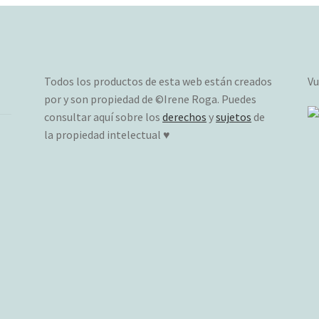
Todos los productos de esta web están creados
Vu
por y son propiedad de ©Irene Roga. Puedes
consultar aquí sobre los
derechos
y
sujetos
de
la propiedad intelectual ♥