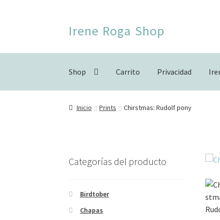
Ir
Ir
Irene Roga Shop
a
al
la
contenido
navegación
Shop
Carrito
Privacidad
Ir
Inicio
Birdtober
Carrito
Finalizar compra
For
Inicio
Prints
Chirstmas: Rudolf pony
Categorías del producto
Birdtober
Chapas