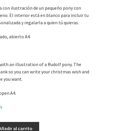
a con ilustración de un pequeño pony con
eno. El interior está en blanco para incluir tu
sonalizada y regalarla a quien tú quieras.
do, abierto A4.
with an illustration of a Rudolf pony. The
lank so you can write your christmas wish and
ne you want.
 open A4.
es
Añadir al carrito