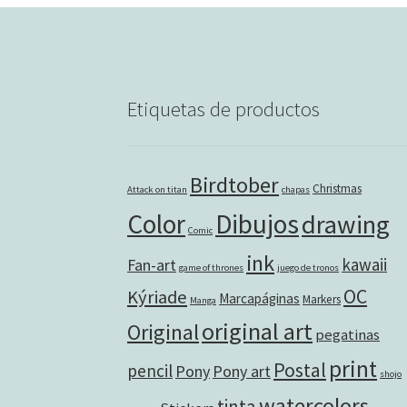
Etiquetas de productos
Birdtober
Christmas
Attack on titan
chapas
Color
Dibujos
drawing
Comic
ink
kawaii
Fan-art
game of thrones
juego de tronos
OC
Kýriade
Marcapáginas
Markers
Manga
original art
Original
pegatinas
print
Postal
pencil
Pony
Pony art
shojo
watercolors
tinta