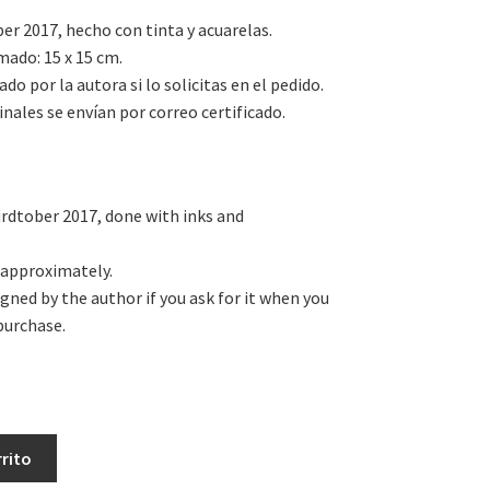
ber 2017, hecho con tinta y acuarelas.
ado: 15 x 15 cm.
ado por la autora si lo solicitas en el pedido.
inales se envían por correo certificado.
irdtober 2017, done with inks and
. approximately.
signed by the author if you ask for it when you
purchase.
s
rrito