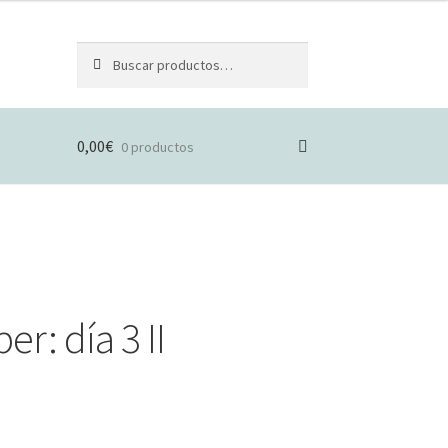
Buscar
Buscar
por:
0,00
€
0 productos
er: día 3 II