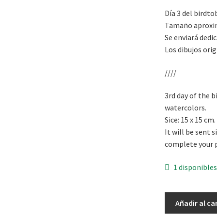
Día 3 del birdto
Tamaño aproxim
Se enviará dedic
Los dibujos orig
////
3rd day of the b
watercolors.
Sice: 15 x 15 cm
It will be sent 
complete your 
1 disponible
Birdtober:
Añadir al ca
día