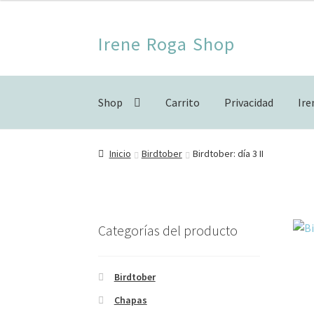
Ir
Ir
Irene Roga Shop
a
al
la
contenido
navegación
Shop
Carrito
Privacidad
Ir
Inicio
Birdtober
Carrito
Finalizar compra
For
Inicio
Birdtober
Birdtober: día 3 II
Categorías del producto
Birdtober
Chapas