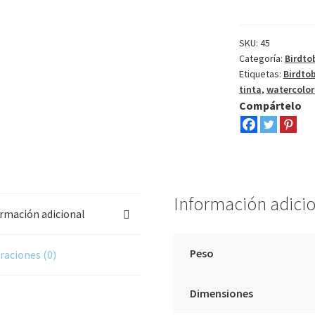
3
II
cantidad
SKU:
45
Categoría:
Birdto
Etiquetas:
Birdto
tinta
,
watercolor
Compártelo
Información adici
rmación adicional
Peso
raciones (0)
Dimensiones