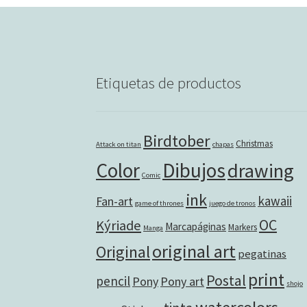
Etiquetas de productos
Birdtober
Christmas
Attack on titan
chapas
Color
Dibujos
drawing
Comic
ink
kawaii
Fan-art
game of thrones
juego de tronos
OC
Kýriade
Marcapáginas
Markers
Manga
original art
Original
pegatinas
print
Postal
pencil
Pony
Pony art
shojo