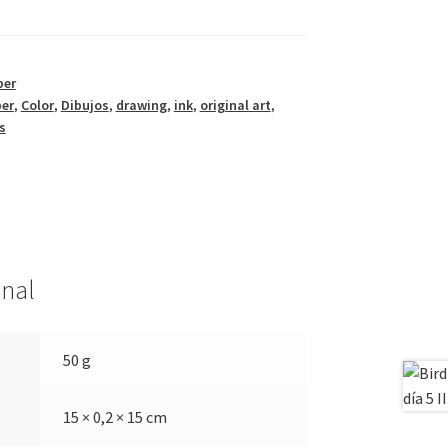
ber
ber
,
Color
,
Dibujos
,
drawing
,
ink
,
original art
,
s
onal
50 g
15 × 0,2 × 15 cm