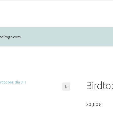
eneRoga.com
mulario de contacto
Mi cuenta
Política de Privacidad
Birdtob
🔍
30,00
€