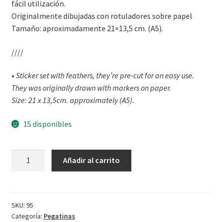
fácil utilización.
Originalmente dibujadas con rotuladores sobre papel
Tamaño: aproximadamente 21×13,5 cm. (A5).
////
•
Sticker set with feathers, they’re pre-cut for an easy use.
They was originally drawn with markers on paper.
Size: 21 x 13,5cm. approximately (A5).
15 disponibles
Pegatinas
Añadir al carrito
/
Stickers
:
Feathers
SKU:
95
Categoría:
Pegatinas
cantidad