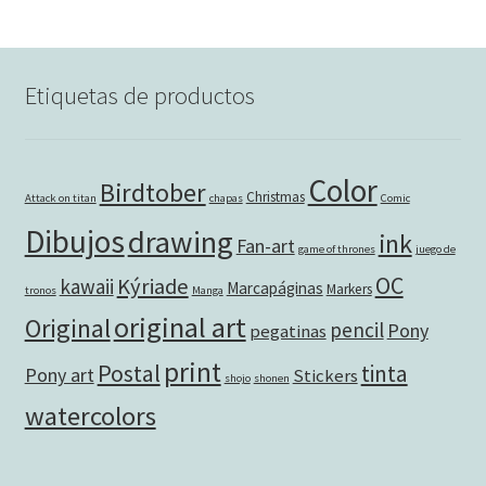
Etiquetas de productos
Color
Birdtober
Christmas
Attack on titan
chapas
Comic
Dibujos
drawing
ink
Fan-art
game of thrones
juego de
OC
Kýriade
kawaii
Marcapáginas
Markers
tronos
Manga
original art
Original
pencil
Pony
pegatinas
print
Postal
tinta
Pony art
Stickers
shojo
shonen
watercolors