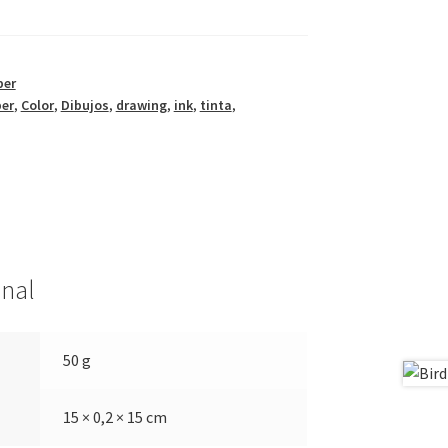
ber
ber
,
Color
,
Dibujos
,
drawing
,
ink
,
tinta
,
onal
50 g
15 × 0,2 × 15 cm