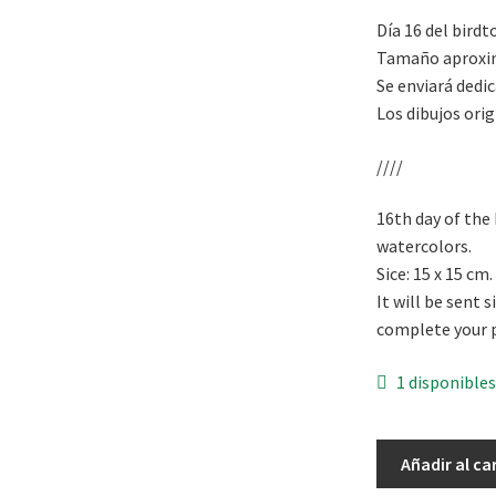
Día 16 del birdt
Tamaño aproxim
Se enviará dedic
Los dibujos orig
////
16th day of the
watercolors.
Sice: 15 x 15 cm
It will be sent 
complete your 
1 disponible
Birdtober:
Añadir al ca
día