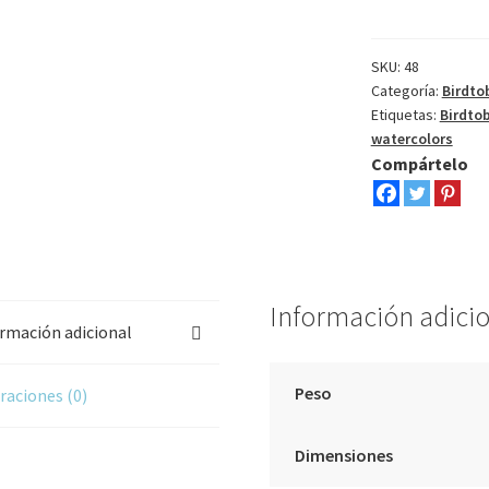
16
II
cantidad
SKU:
48
Categoría:
Birdto
Etiquetas:
Birdto
watercolors
Compártelo
Información adici
rmación adicional
Peso
raciones (0)
Dimensiones