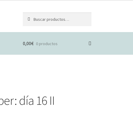
Buscar
Buscar
por:
0,00
€
0 productos
er: día 16 II