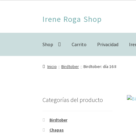
Ir
Ir
Irene Roga Shop
a
al
la
contenido
navegación
Shop
Carrito
Privacidad
Ir
Inicio
Birdtober
Carrito
Finalizar compra
For
Inicio
Birdtober
Birdtober: día 16 II
Categorías del producto
Birdtober
Chapas