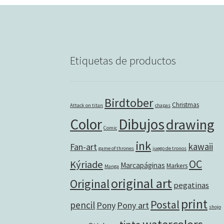
Etiquetas de productos
Birdtober
Christmas
Attack on titan
chapas
Color
Dibujos
drawing
Comic
ink
kawaii
Fan-art
game of thrones
juego de tronos
OC
Kýriade
Marcapáginas
Markers
Manga
original art
Original
pegatinas
print
Postal
pencil
Pony
Pony art
shojo