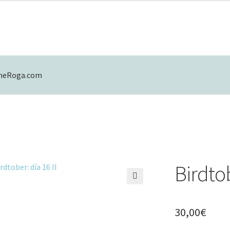
eneRoga.com
mulario de contacto
Mi cuenta
Política de Privacidad
Birdtob
🔍
30,00
€