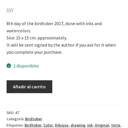
////
8th day of the birdtober 2017, done with inks and
watercolors.
Sice: 15 x 15 cm. approximately.
It will be sent signed by the author if you ask for it when
you complete your purchase.
1 disponibles
Birdtober:
Añadir al carrito
día
8
II
cantidad
SKU:
47
Categoría:
Birdtober
Etiquetas:
Birdtober
,
Color
,
Dibujos
,
drawing
,
ink
,
Original
,
tinta
,