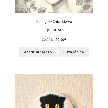
Deer girl · Chica ciervo
¡OFERTA!
El
El
60,00
€
30,00
€
precio
precio
original
actual
Añadir al carrito
Vista rápida
era:
es:
60,00€.
30,00€.