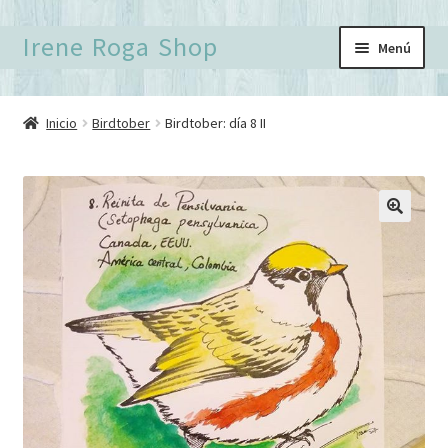
Ir
Ir
Irene Roga Shop
Menú
a
al
la
contenido
Inicio
navegación
Inicio
Birdtober
Birdtober: día 8 II
Birdtober
Carrito
Finalizar compra
Formulario de contacto
Mi cuenta
Política de Privacidad