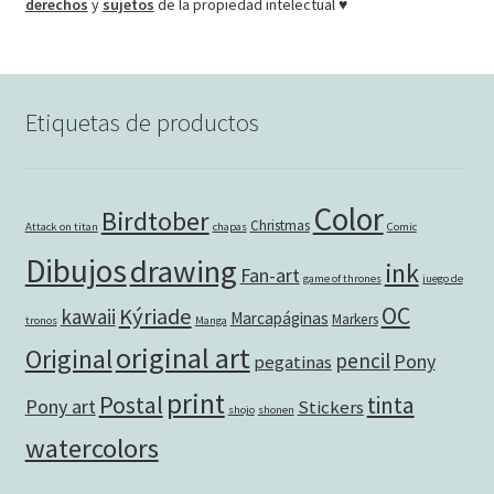
derechos
y
sujetos
de la propiedad intelectual ♥
Etiquetas de productos
Color
Birdtober
Christmas
Attack on titan
chapas
Comic
Dibujos
drawing
ink
Fan-art
game of thrones
juego de
OC
Kýriade
kawaii
Marcapáginas
Markers
tronos
Manga
original art
Original
pencil
Pony
pegatinas
print
Postal
tinta
Pony art
Stickers
shojo
shonen
watercolors